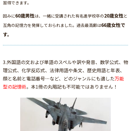
習得できます。
60歳男性
20歳女性
因みに
は、一緒に受講された有名進学校卒の
と
66歳女性で
互角の記憶力を発揮しておられました。過去最高齢は
す。
3.外国語の文および単語のスペルや訳や発音、数学公式、物
理公式、化学反応式、法律用語や条文、歴史用語と年表、
顔と名前と電話番号…など、どのジャンルにも適した
万能
型の記憶術
。本1冊の丸暗記も不可能ではありません！