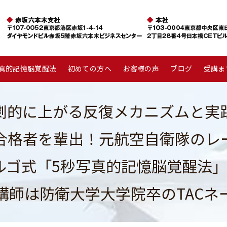
写真的記憶脳覚醒法
初めての方へ
お客様の声
ブログ
受講ま
劇的に上がる反復メカニズムと実
合格者を輩出！元航空自衛隊のレ
ルゴ式「5秒写真的記憶脳覚醒法」
講師は防衛大学大学院卒のTACネ