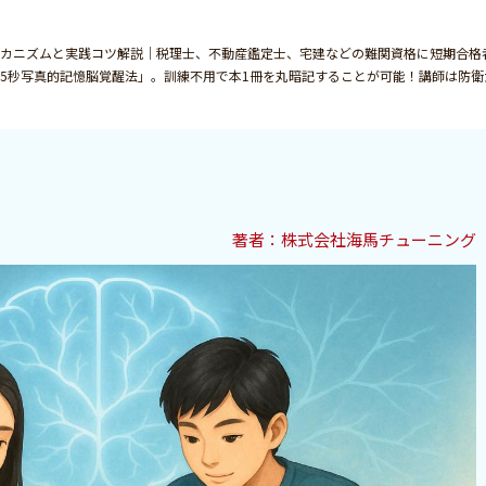
カニズムと実践コツ解説｜税理士、不動産鑑定士、宅建などの難関資格に短期合格
5秒写真的記憶脳覚醒法」。訓練不用で本1冊を丸暗記することが可能！講師は防衛
著者：️株式会社海馬チューニング