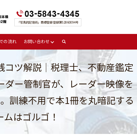
「写真的記憶術」商標登録 登録第52860094号
での流れ
お問い合わせ
search
践コツ解説｜税理士、不動産鑑定
ーダー管制官が、レーダー映像を
。訓練不用で本1冊を丸暗記する
ームはゴルゴ！