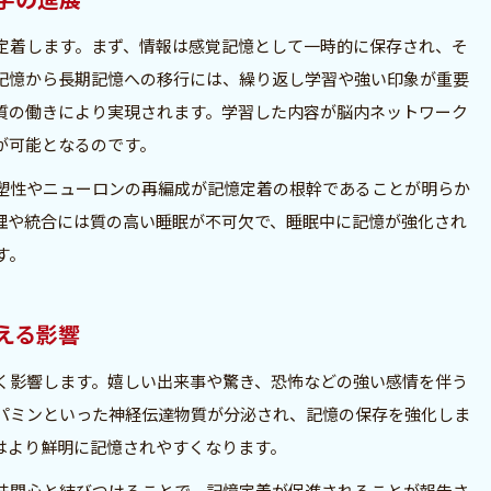
定着します。まず、情報は感覚記憶として一時的に保存され、そ
記憶から長期記憶への移行には、繰り返し学習や強い印象が重要
質の働きにより実現されます。学習した内容が脳内ネットワーク
が可能となるのです。
塑性やニューロンの再編成が記憶定着の根幹であることが明らか
理や統合には質の高い睡眠が不可欠で、睡眠中に記憶が強化され
す。
える影響
く影響します。嬉しい出来事や驚き、恐怖などの強い感情を伴う
パミンといった神経伝達物質が分泌され、記憶の保存を強化しま
はより鮮明に記憶されやすくなります。
味関心と結びつけることで、記憶定着が促進されることが報告さ